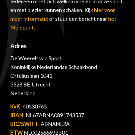
Iedereen moet zich welkom voelen in onze sport
en met plezier kunnen schaken. Kijk
hier voor
meer informatie
of stuur een bericht naar
het
Meldpunt
.
Adres
De Weerelt van Sport
Koninklijke Nederlandse Schaakbond
Orteliuslaan 1041
3528 BE Utrecht
Nederland
KvK
: 40530765
IBAN
: NL67ABNA0891743537
BIC/SWIFT
: ABNANL2A
BTW
NL002566692B01