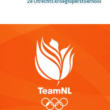
2e Utrechts kroegloperstoernooi