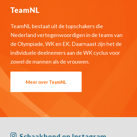
TeamNL
TeamNL bestaat uit de topschakers die
Nederland vertegenwoordigen in de teams van
de Olympiade, WK en EK. Daarnaast zijn het de
individuele deelnemers aan de WK cyclus voor
zowel de mannen als de vrouwen.
Meer over TeamNL
Schaakbond op Instagram