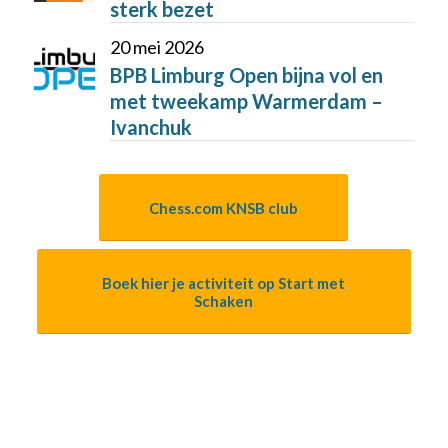
sterk bezet
20 mei 2026
BPB Limburg Open bijna vol en
met tweekamp Warmerdam –
Ivanchuk
Chess.com KNSB club
Boek hier je activiteit op Start met
Schaken