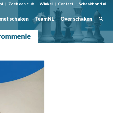
oi
Zoek een club
Winkel
Contact
Schaakbond.nl
 met schaken
TeamNL
Over schaken
 Krommenie