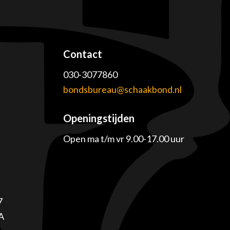
Contact
030-3077860
e
bondsbureau@schaakbond.nl
Openingstijden
Open ma t/m vr 9.00-17.00 uur
7
A