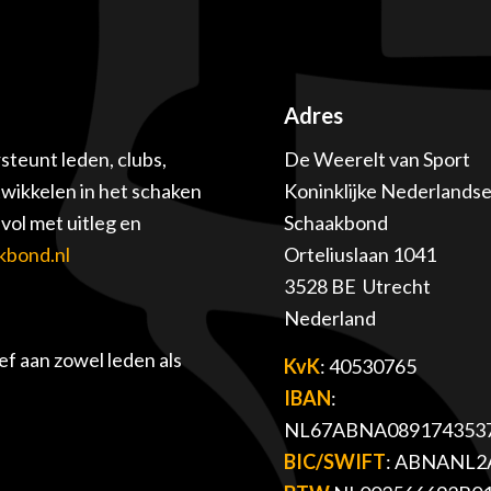
Adres
teunt leden, clubs,
De Weerelt van Sport
twikkelen in het schaken
Koninklijke Nederlands
ol met uitleg en
Schaakbond
kbond.nl
Orteliuslaan 1041
3528 BE Utrecht
Nederland
f aan zowel leden als
KvK
: 40530765
IBAN
:
NL67ABNA089174353
BIC/SWIFT
: ABNANL2