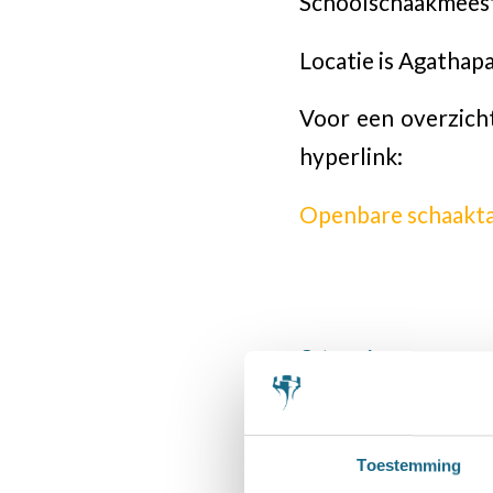
Schoolschaakmeeste
Locatie is Agathap
Voor een overzicht
hyperlink:
Openbare schaakta
Categorie
Schaaknieuws
,
Schaak
Deel dit stuk
Toestemming