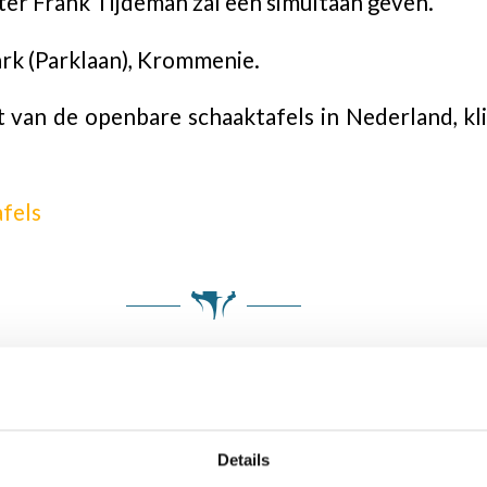
r Frank Tijdeman zal een simultaan geven.
ark (Parklaan), Krommenie.
 van de openbare schaaktafels in Nederland, k
fels
tafels
Details