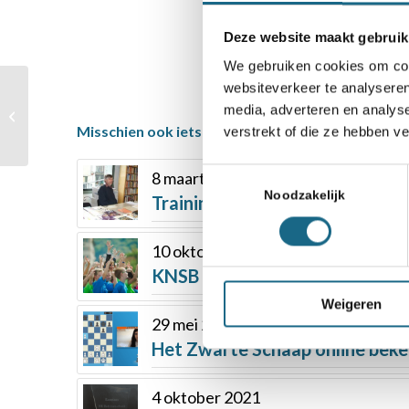
Deze website maakt gebruik
We gebruiken cookies om cont
websiteverkeer te analyseren
KNSB competitie – New
media, adverteren en analys
In Chess
Misschien ook iets voor u
verstrekt of die ze hebben v
Schoonheidsprijs
Toestemmingsselectie
8 maart 2022
Noodzakelijk
Trainingen, workshops en boek
10 oktober 2017
KNSB steunt Global Chess Fou
Weigeren
29 mei 2021
Het Zwarte Schaap online bek
4 oktober 2021