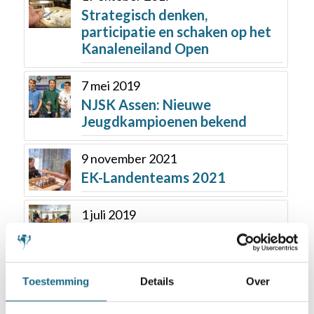
Strategisch denken,
participatie en schaken op het
Kanaleneiland Open
7 mei 2019
NJSK Assen: Nieuwe
Jeugdkampioenen bekend
9 november 2021
EK-Landenteams 2021
1 juli 2019
Benjamin Bok verslaat
titelverdediger Tiviakov
Toestemming
Details
Over
30 september 2021
Schaak-Off in Eindhoven een