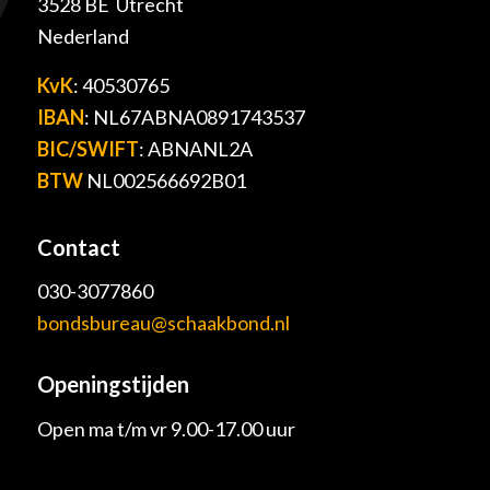
3528 BE Utrecht
Nederland
KvK
: 40530765
IBAN
: NL67ABNA0891743537
BIC/SWIFT
: ABNANL2A
BTW
NL002566692B01
Contact
030-3077860
bondsbureau@schaakbond.nl
Openingstijden
Open ma t/m vr 9.00-17.00 uur