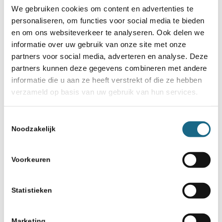
We gebruiken cookies om content en advertenties te
personaliseren, om functies voor social media te bieden
10 juli 2019
en om ons websiteverkeer te analyseren. Ook delen we
Tata Steel Chess on Tour naar
informatie over uw gebruik van onze site met onze
PSV Stadion in Eindhoven
partners voor social media, adverteren en analyse. Deze
partners kunnen deze gegevens combineren met andere
10 december 2021
informatie die u aan ze heeft verstrekt of die ze hebben
NK kwalificatie 4 Lucas van
verzameld op basis van uw gebruik van hun services.
Foreest completeert het veld
Toestemmingsselectie
14 juli 2022
Noodzakelijk
ONJK dit jaar in Enschede (8-13
augustus)
Voorkeuren
15 december 2021
Uitslag finale Christmas Cup
Statistieken
Marketing