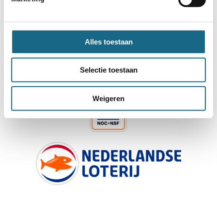
Alles toestaan
Schaken.nl wordt mede mogelijk gemaakt
Selectie toestaan
door:
Weigeren