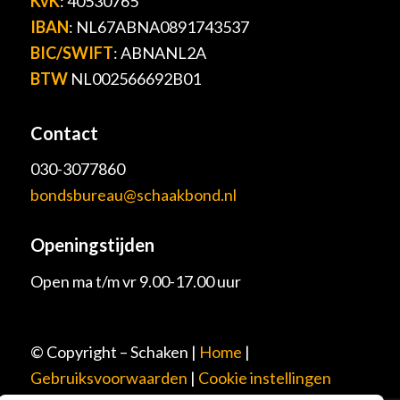
KvK
: 40530765
IBAN
: NL67ABNA0891743537
BIC/SWIFT
: ABNANL2A
BTW
NL002566692B01
Contact
030-3077860
bondsbureau@schaakbond.nl
Openingstijden
Open ma t/m vr 9.00-17.00 uur
© Copyright – Schaken |
Home
|
Gebruiksvoorwaarden
|
Cookie instellingen