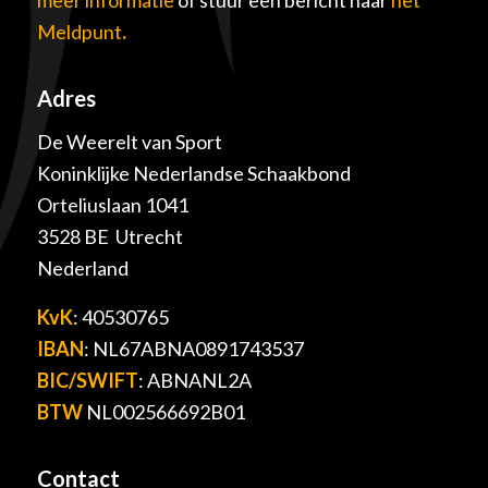
Meldpunt
.
Adres
De Weerelt van Sport
Koninklijke Nederlandse Schaakbond
Orteliuslaan 1041
3528 BE Utrecht
Nederland
KvK
: 40530765
IBAN
: NL67ABNA0891743537
BIC/SWIFT
: ABNANL2A
BTW
NL002566692B01
Contact