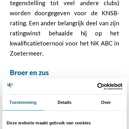
tegenstelling tot veel andere clubs)
worden doorgegeven voor de KNSB-
rating. Een ander belangrijk deel van zijn
ratingwinst behaalde hij op het
kwalificatietoernooi voor het NK ABC in
Zoetermeer.
Broer en zus
Zijn oudere broer Nicholas houdt ook
van schaken, en de twee spelen vaak
Toestemming
Details
Over
samen thuis om van elkaar te leren.
Inmiddels is ook zijn zus Sophia beïnvloed
Deze website maakt gebruik van cookies
en is zij ook begonnen met schaken. En nu