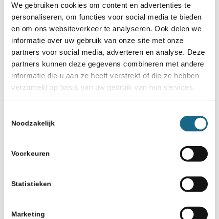
We gebruiken cookies om content en advertenties te
maar afwachten of Alex de stijgende lijn
personaliseren, om functies voor social media te bieden
en om ons websiteverkeer te analyseren. Ook delen we
kan doorzetten. Hij is in ieder geval op de
informatie over uw gebruik van onze site met onze
goede weg!
partners voor social media, adverteren en analyse. Deze
partners kunnen deze gegevens combineren met andere
informatie die u aan ze heeft verstrekt of die ze hebben
verzameld op basis van uw gebruik van hun services.
Categorie
Toestemmingsselectie
Schaaknieuws
Noodzakelijk
Voorkeuren
Deel dit stuk
Statistieken
Marketing