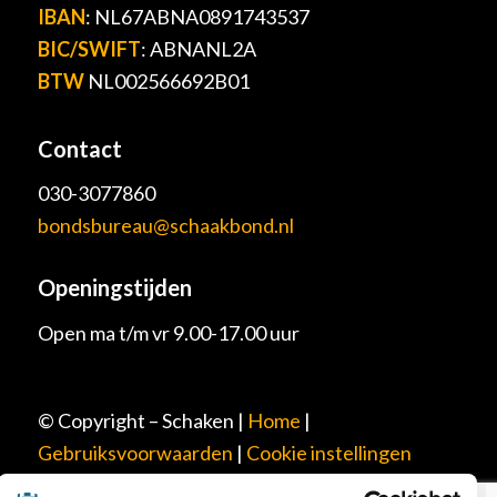
IBAN
: NL67ABNA0891743537
BIC/SWIFT
: ABNANL2A
BTW
NL002566692B01
Contact
030-3077860
bondsbureau@schaakbond.nl
Openingstijden
Open ma t/m vr 9.00-17.00 uur
© Copyright – Schaken |
Home
|
Gebruiksvoorwaarden
|
Cookie instellingen