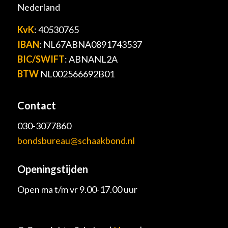
Nederland
KvK
: 40530765
IBAN
: NL67ABNA0891743537
BIC/SWIFT
: ABNANL2A
BTW
NL002566692B01
Contact
030-3077860
bondsbureau@schaakbond.nl
Openingstijden
Open ma t/m vr 9.00-17.00 uur