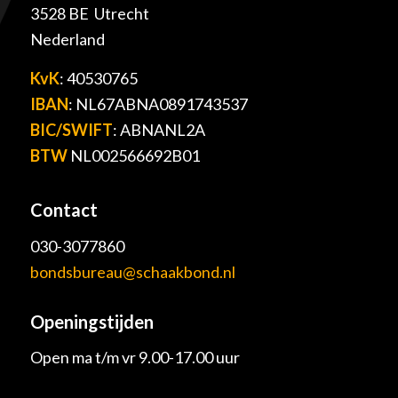
3528 BE Utrecht
Nederland
KvK
: 40530765
IBAN
: NL67ABNA0891743537
BIC/SWIFT
: ABNANL2A
BTW
NL002566692B01
Contact
030-3077860
bondsbureau@schaakbond.nl
Openingstijden
Open ma t/m vr 9.00-17.00 uur