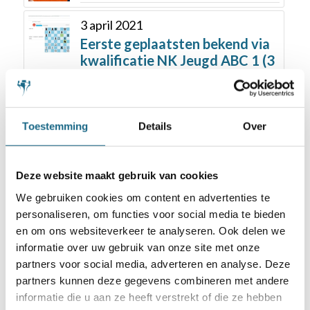
3 april 2021
Eerste geplaatsten bekend via
kwalificatie NK Jeugd ABC 1 (3
april)
23 november 2021
Toestemming
Details
Over
Weer drukker bij Kwalificatie 2,
NK VO op 19 november,
spanning stijgt
Deze website maakt gebruik van cookies
We gebruiken cookies om content en advertenties te
26 oktober 2021
personaliseren, om functies voor social media te bieden
Wereldkampioen Carlsen bij
en om ons websiteverkeer te analyseren. Ook delen we
Tata Steel Chess Tournament
informatie over uw gebruik van onze site met onze
2022
partners voor social media, adverteren en analyse. Deze
partners kunnen deze gegevens combineren met andere
13 juni 2018
informatie die u aan ze heeft verstrekt of die ze hebben
2e NK Studenten op Science