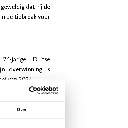
geweldig dat hij de
 in de tiebreak voor
4-jarige Duitse
jn overwinning is
ooi van 2024.
Over
editie van het Tata
k aan Zee was echt