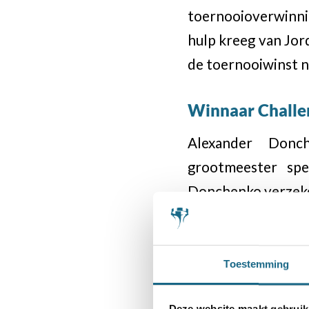
toernooioverwinnin
hulp kreeg van Jord
de toernooiwinst no
Winnaar Challe
Alexander Donc
grootmeester spe
Donchenko verzeker
Schaakfeest in 
Toestemming
Jeroen van den Ber
Steel Chess Tourn