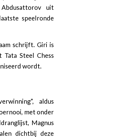
Abdusattorov uit
laatste speelronde
am schrijft. Giri is
t Tata Steel Chess
aniseerd wordt.
erwinning”, aldus
toernooi, met onder
ranglijst, Magnus
len dichtbij deze