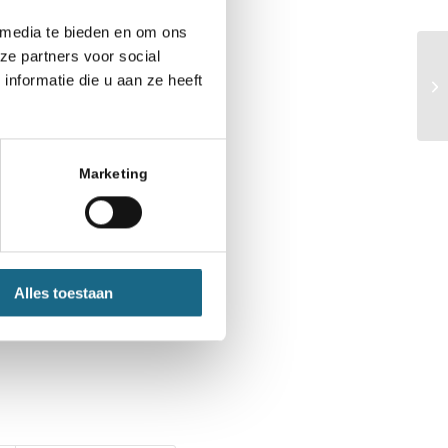
sport. Ruim 15.000
 media te bieden en om ons
n van de prachtige
ze partners voor social
nformatie die u aan ze heeft
ig nog steeds enorm
a die de afgelopen
kijk nu al uit naar
Marketing
Alles toestaan