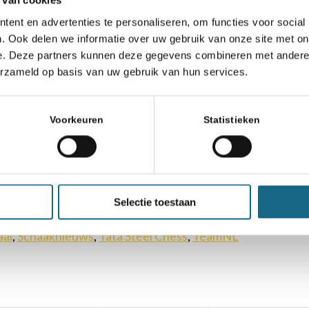
 van cookies
ken lang het centrum van de wereldwijde schaak
ent en advertenties te personaliseren, om functies voor social
eschouwers en zo’n 1.500 amateurspelers genote
. Ook delen we informatie over uw gebruik van onze site met on
e. Deze partners kunnen deze gegevens combineren met andere i
goede sfeer in het dorp. En dat schaken gelukk
erzameld op basis van uw gebruik van hun services.
rug in de overweldigende aandacht van de medi
erslag deden van alles wat hier gebeurde. Ik 
Voorkeuren
Statistieken
Selectie toestaan
aal
,
Schaaknieuws
,
Tata Steel Chess
,
TeamNL