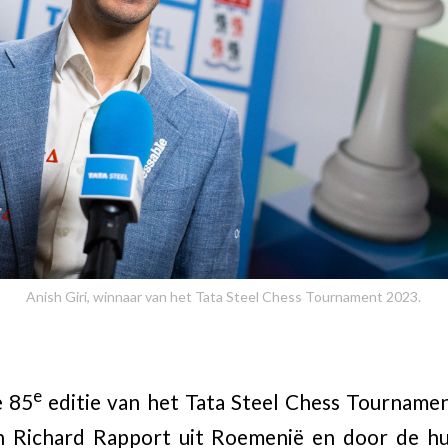
Anish Giri, winnaar van het Tata Steel Chess Tournament 2023.
e
e 85
editie van het Tata Steel Chess Tournam
n Richard Rapport uit Roemenië en door de h