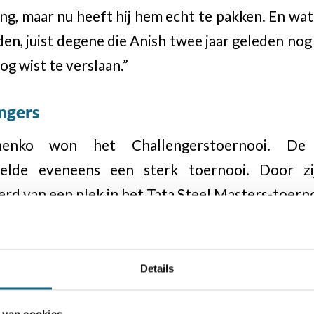
g, maar nu heeft hij hem echt te pakken. En wat 
en, juist degene die Anish twee jaar geleden nog
g wist te verslaan.”
ngers
henko won het Challengerstoernooi. De 2
elde eveneens een sterk toernooi. Door zi
d van een plek in het Tata Steel Masters-toern
Wijk aan Zee
Details
g: “We kijken terug op een geweldige jubileum
ament. Het was weer een enorm schaakfeest. Wij