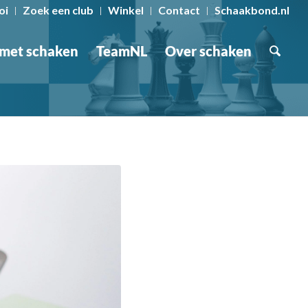
oi
Zoek een club
Winkel
Contact
Schaakbond.nl
 met schaken
TeamNL
Over schaken