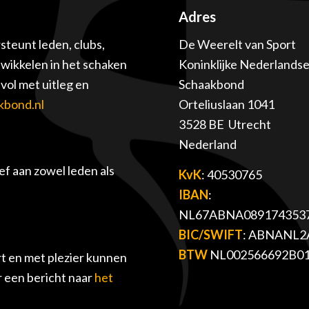
Adres
teunt leden, clubs,
De Weerelt van Sport
twikkelen in het schaken
Koninklijke Nederlands
ol met uitleg en
Schaakbond
kbond.nl
Orteliuslaan 1041
3528 BE Utrecht
Nederland
f aan zowel leden als
KvK
: 40530765
IBAN
:
NL67ABNA089174353
BIC/SWIFT
: ABNANL2
BTW
NL002566692B0
t en met plezier kunnen
r een bericht naar
het