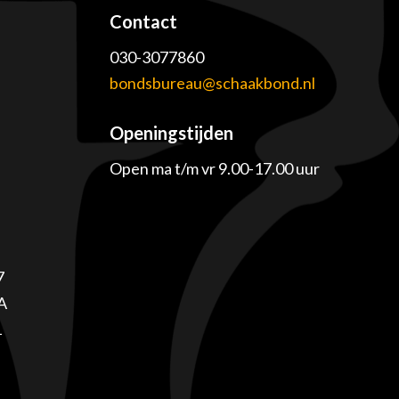
Contact
030-3077860
e
bondsbureau@schaakbond.nl
Openingstijden
Open ma t/m vr 9.00-17.00 uur
7
A
1