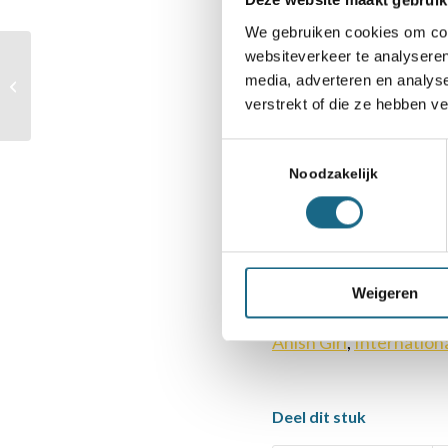
Deze website maakt gebruik
weer ruim twee we
We gebruiken cookies om cont
geregistreerde to
websiteverkeer te analyseren
media, adverteren en analys
wedstrijden en de 
Nieuwe websites
verstrekt of die ze hebben v
leeft zagen we te
Toestemmingsselectie
weken uitgebreid v
Noodzakelijk
volgend jaar!”
Weigeren
Categorie
Anish Giri
,
Internation
Deel dit stuk