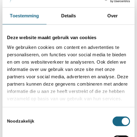
Spannend slot van kwalificatie
3 NK ABC (17 april)
Toestemming
Details
Over
4 september 2018
Schoolschaken op alle
Deze website maakt gebruik van cookies
basisscholen in Rotterdam
We gebruiken cookies om content en advertenties te
personaliseren, om functies voor social media te bieden
3 december 2021
en om ons websiteverkeer te analyseren. Ook delen we
Kwalificatie 3: Eindstand VO III
informatie over uw gebruik van onze site met onze
partners voor social media, adverteren en analyse. Deze
partners kunnen deze gegevens combineren met andere
informatie die u aan ze heeft verstrekt of die ze hebben
verzameld op basis van uw gebruik van hun services.
Toestemmingsselectie
Noodzakelijk
Schaken.nl wordt mede mogelijk gemaakt
door: