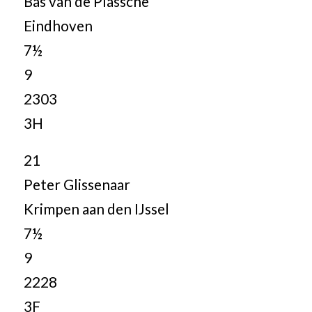
Bas van de Plassche
Eindhoven
7½
9
2303
3H
21
Peter Glissenaar
Krimpen aan den IJssel
7½
9
2228
3F