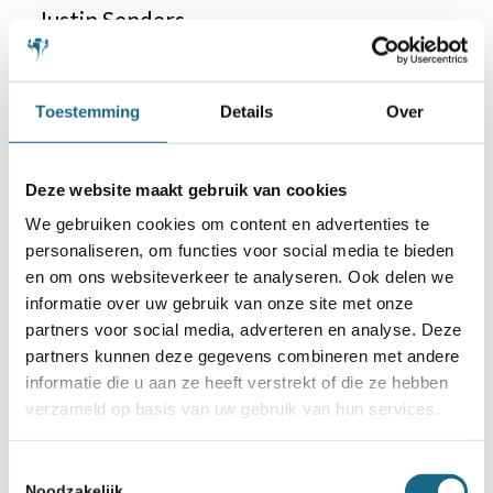
Justin Senders
LSG 2
8½
Toestemming
Details
Over
9
2287
Deze website maakt gebruik van cookies
3D
We gebruiken cookies om content en advertenties te
personaliseren, om functies voor social media te bieden
4
en om ons websiteverkeer te analyseren. Ook delen we
informatie over uw gebruik van onze site met onze
Ruud Janssen
partners voor social media, adverteren en analyse. Deze
De Toren Arnhem
partners kunnen deze gegevens combineren met andere
informatie die u aan ze heeft verstrekt of die ze hebben
8
verzameld op basis van uw gebruik van hun services.
9
2666
Toestemmingsselectie
Noodzakelijk