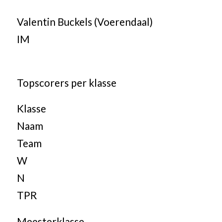
Valentin Buckels (Voerendaal)
IM
Topscorers per klasse
Klasse
Naam
Team
W
N
TPR
Meesterklasse