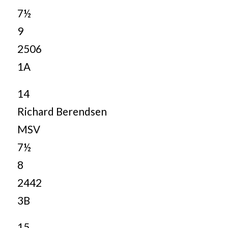
7½
9
2506
1A
14
Richard Berendsen
MSV
7½
8
2442
3B
15