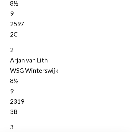
8½
9
2597
2C
2
Arjan van Lith
WSG Winterswijk
8½
9
2319
3B
3