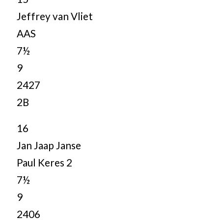
Jeffrey van Vliet
AAS
7½
9
2427
2B
16
Jan Jaap Janse
Paul Keres 2
7½
9
2406