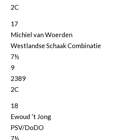
2C
17
Michiel van Woerden
Westlandse Schaak Combinatie
7½
9
2389
2C
18
Ewoud ’t Jong
PSV/DoDO
7½