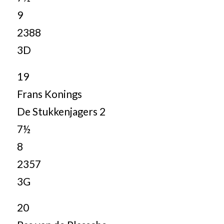
9
2388
3D
19
Frans Konings
De Stukkenjagers 2
7½
8
2357
3G
20