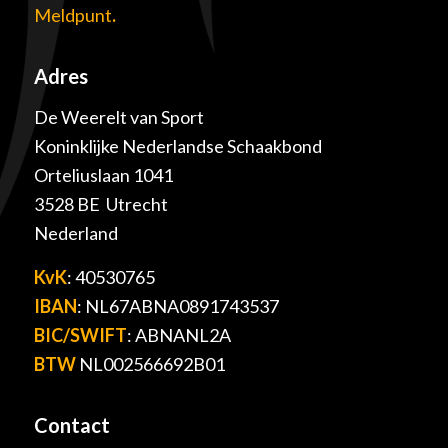
Meldpunt
.
Adres
De Weerelt van Sport
Koninklijke Nederlandse Schaakbond
Orteliuslaan 1041
3528 BE Utrecht
Nederland
KvK
: 40530765
IBAN
: NL67ABNA0891743537
BIC/SWIFT
: ABNANL2A
BTW
NL002566692B01
Contact