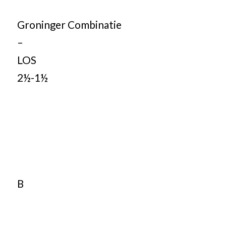
Groninger Combinatie
–
LOS
2½-1½
B