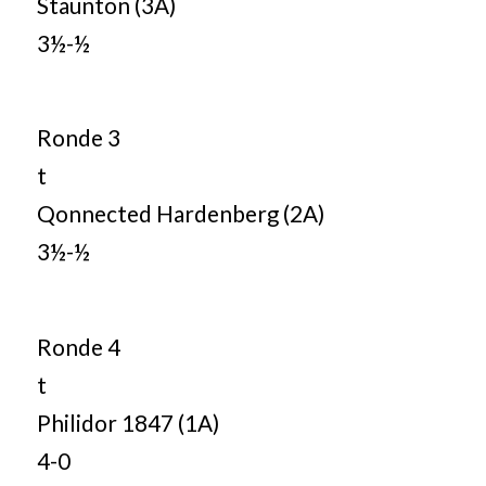
Staunton (3A)
3½-½
Ronde 3
t
Qonnected Hardenberg (2A)
3½-½
Ronde 4
t
Philidor 1847 (1A)
4-0