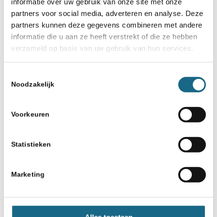
Charlois Europoort
informatie over uw gebruik van onze site met onze
partners voor social media, adverteren en analyse. Deze
partners kunnen deze gegevens combineren met andere
informatie die u aan ze heeft verstrekt of die ze hebben
verzameld op basis van uw gebruik van hun services.
Toestemmingsselectie
Noodzakelijk
Ronde 1
Voorkeuren
Vrij
Statistieken
Marketing
Ronde 2
t
Alles toestaan