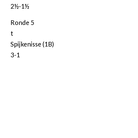
2½-1½
Ronde 5
t
Spijkenisse (1B)
3-1