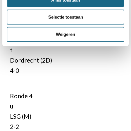
SHTV (3E)
4-0
Selectie toestaan
Weigeren
Ronde 3
t
Dordrecht (2D)
4-0
Ronde 4
u
LSG (M)
2-2