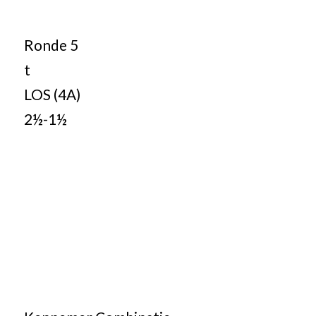
Ronde 5
t
LOS (4A)
2½-1½