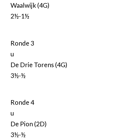
Waalwijk (4G)
2½-1½
Ronde 3
u
De Drie Torens (4G)
3½-½
Ronde 4
u
De Pion (2D)
3½-½