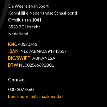
De Weerelt van Sport
Koninklijke Nederlandse Schaakbond
Orteliuslaan 1041
3528 BE Utrecht
Nederland
KvK
: 40530765
IBAN
: NL67ABNA0891743537
BIC/SWIFT
: ABNANL2A
BTW
NL002566692B01
Contact
030-3077860
bondsbureau@schaakbond.nl