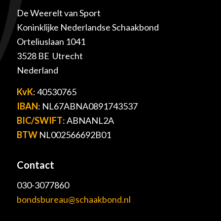
De Weerelt van Sport
Koninklijke Nederlandse Schaakbond
Orteliuslaan 1041
3528 BE Utrecht
Nederland
KvK
: 40530765
IBAN
: NL67ABNA0891743537
BIC/SWIFT
: ABNANL2A
BTW
NL002566692B01
Contact
030-3077860
bondsbureau@schaakbond.nl