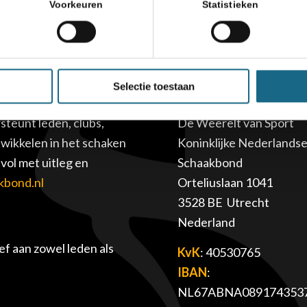
Voorkeuren
Statistieken
Selectie toestaan
Adres
teunt leden, clubs,
De Weerelt van Sport
twikkelen in het schaken
Koninklijke Nederlands
ol met uitleg en
Schaakbond
kbond.nl
Orteliuslaan 1041
3528 BE Utrecht
Nederland
f aan zowel leden als
KvK
: 40530765
IBAN
:
NL67ABNA089174353