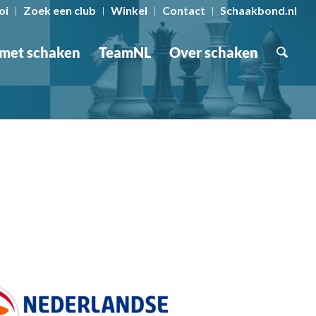
oi
Zoek een club
Winkel
Contact
Schaakbond.nl
 met schaken
TeamNL
Over schaken