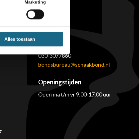
Marketing
Alles toestaan
Contact
030-3077860
e
bondsbureau@schaakbond.nl
Openingstijden
Open ma t/m vr 9.00-17.00 uur
7