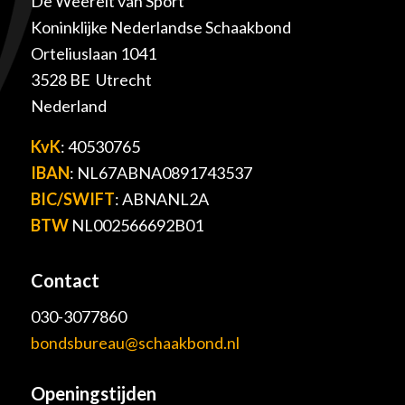
De Weerelt van Sport
Koninklijke Nederlandse Schaakbond
Orteliuslaan 1041
3528 BE Utrecht
Nederland
KvK
: 40530765
IBAN
: NL67ABNA0891743537
BIC/SWIFT
: ABNANL2A
BTW
NL002566692B01
Contact
030-3077860
bondsbureau@schaakbond.nl
Openingstijden