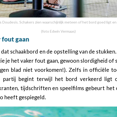
Doudesis. Schakers zien waarschijnlijk meteen of het bord goed ligt en
(foto Edwin Vermaas)
r fout gaan
et dat schaakbord en de opstelling van de stukken
ie je het vaker fout gaan, gewoon slordigheid of 
eigen blad niet voorkomen!). Zelfs in officiële 
partij begint terwijl het bord verkeerd ligt
 kranten, tijdschriften en speelfilms gebeurt he
 heeft gespiegeld.