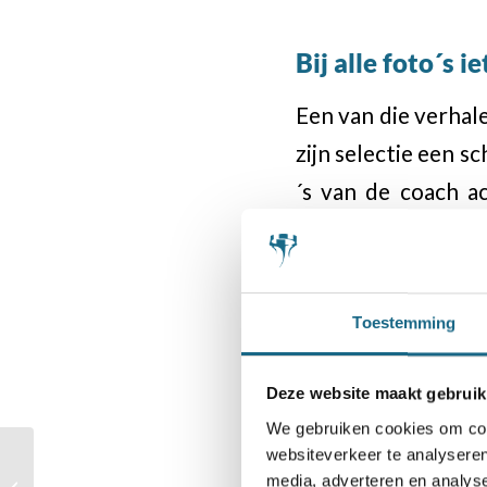
Bij alle foto´s i
Een van die verhal
zijn selectie een sc
´s van de coach 
jammer nou. Bij al
schaakspel: we zie
Hoe kan dat? Volg
Toestemming
in een onbewaakt o
en de zaak niet go
Deze website maakt gebruik
We gebruiken cookies om cont
websiteverkeer te analyseren
Jan Timman 55 jaar na
media, adverteren en analys
zijn debuut nog van de