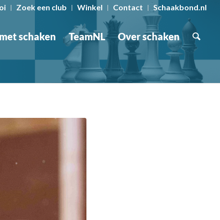
oi
Zoek een club
Winkel
Contact
Schaakbond.nl
 met schaken
TeamNL
Over schaken