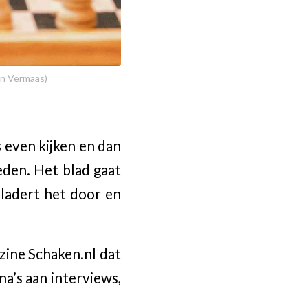
in Vermaas)
s even kijken en dan
reden. Het blad gaat
bladert het door en
ine Schaken.nl dat
na’s aan interviews,