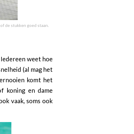
 of de stukken goed staan.
. Iedereen weet hoe
snelheid (al mag het
toernooien komt het
 of koning en dame
t ook vaak, soms ook