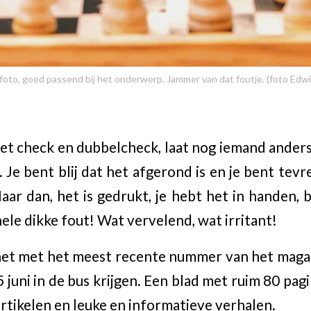
foto, goed passend bij het onderwerp. Jammer van dat foutje. (foto Edw
doet check en dubbelcheck, laat nog iemand ander
 Je bent blij dat het afgerond is en je bent tev
aar dan, het is gedrukt, je hebt het in handen, 
 hele dikke fout! Wat vervelend, wat irritant!
het met het meest recente nummer van het magaz
juni in de bus krijgen. Een blad met ruim 80 pagi
rtikelen en leuke en informatieve verhalen.