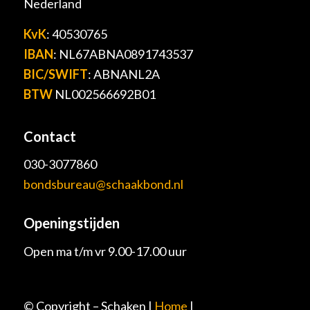
Nederland
KvK
: 40530765
IBAN
: NL67ABNA0891743537
BIC/SWIFT
: ABNANL2A
BTW
NL002566692B01
Contact
030-3077860
bondsbureau@schaakbond.nl
Openingstijden
Open ma t/m vr 9.00-17.00 uur
© Copyright – Schaken |
Home
|