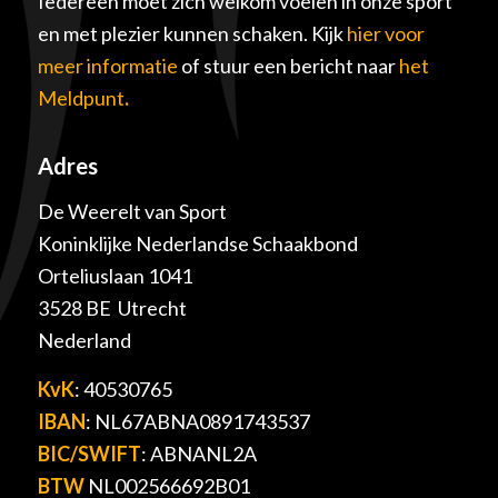
Iedereen moet zich welkom voelen in onze sport
en met plezier kunnen schaken. Kijk
hier voor
meer informatie
of stuur een bericht naar
het
Meldpunt
.
Adres
De Weerelt van Sport
Koninklijke Nederlandse Schaakbond
Orteliuslaan 1041
3528 BE Utrecht
Nederland
KvK
: 40530765
IBAN
: NL67ABNA0891743537
BIC/SWIFT
: ABNANL2A
BTW
NL002566692B01