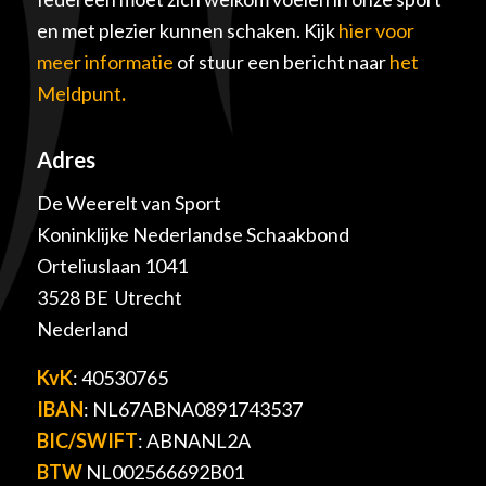
en met plezier kunnen schaken. Kijk
hier voor
meer informatie
of stuur een bericht naar
het
Meldpunt
.
Adres
De Weerelt van Sport
Koninklijke Nederlandse Schaakbond
Orteliuslaan 1041
3528 BE Utrecht
Nederland
KvK
: 40530765
IBAN
: NL67ABNA0891743537
BIC/SWIFT
: ABNANL2A
BTW
NL002566692B01