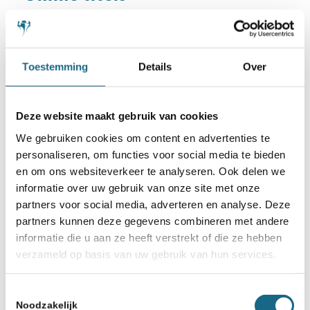
Toestemming
Details
Over
Deze website maakt gebruik van cookies
We gebruiken cookies om content en advertenties te
personaliseren, om functies voor social media te bieden
en om ons websiteverkeer te analyseren. Ook delen we
informatie over uw gebruik van onze site met onze
19 april 2024
partners voor social media, adverteren en analyse. Deze
partners kunnen deze gegevens combineren met andere
Storm, Maxim en Jelle winnen
informatie die u aan ze heeft verstrekt of die ze hebben
Online NK ABC titels
verzameld op basis van uw gebruik van hun services.
Toestemmingsselectie
Noodzakelijk