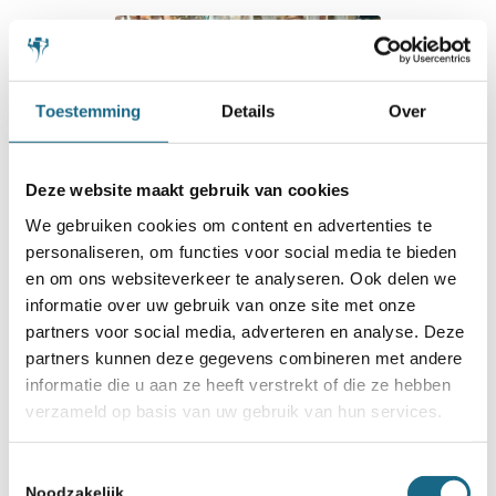
Toestemming
Details
Over
Deze website maakt gebruik van cookies
We gebruiken cookies om content en advertenties te
personaliseren, om functies voor social media te bieden
en om ons websiteverkeer te analyseren. Ook delen we
23 september 2023
informatie over uw gebruik van onze site met onze
Hersenstichting krijgt cheque
partners voor social media, adverteren en analyse. Deze
partners kunnen deze gegevens combineren met andere
van 4.444 euro
informatie die u aan ze heeft verstrekt of die ze hebben
verzameld op basis van uw gebruik van hun services.
Toestemmingsselectie
Noodzakelijk