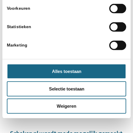
Voorkeuren
Statistieken
10 februari 2026
Marketing
Jorden van Foreest uitdagingen
na Tata
Alles toestaan
Selectie toestaan
1
2
3
›
»
Pagina 1 van 7
Weigeren