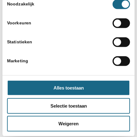
Noodzakelijk
Voorkeuren
Statistieken
15 september 2025
PERSBERICHT Schaken: Anish
Marketing
Giri plaatst zich voor
Kandidatentoernooi 2026
Alles toestaan
Selectie toestaan
‹
1
2
3
4
Pagina 2 van 7
Weigeren
›
»