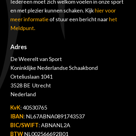
Iedereen moet zich welkom voelen in onze sport
en met plezier kunnen schaken. Kijk
hier voor
meer informatie
of stuur een bericht naar
het
Meldpunt
.
Adres
De Weerelt van Sport
Koninklijke Nederlandse Schaakbond
Orteliuslaan 1041
3528 BE Utrecht
Nederland
KvK
: 40530765
IBAN
: NL67ABNA0891743537
BIC/SWIFT
: ABNANL2A
BTW
NL002566692B01