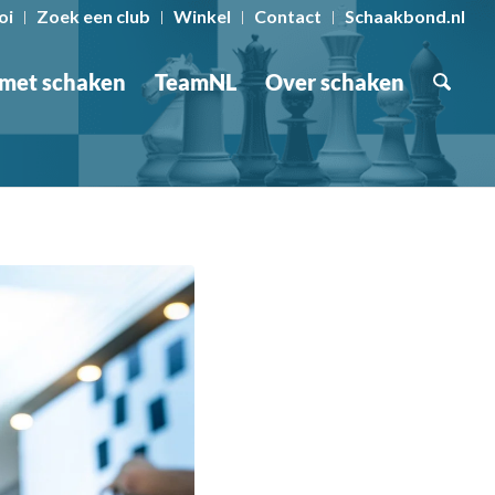
oi
Zoek een club
Winkel
Contact
Schaakbond.nl
 met schaken
TeamNL
Over schaken