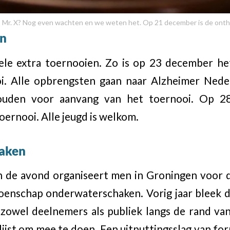
s Mr. X? Nog even wachten en we weten het. Op 21 december is de onthu
en
kele extra toernooien. Zo is op 23 december h
i. Alle opbrengsten gaan naar Alzheimer Nede
houden voor aanvang van het toernooi. Op 2
oernooi. Alle jeugd is welkom.
aken
 de avond organiseert men in Groningen voor 
enschap onderwaterschaken. Vorig jaar bleek de
zowel deelnemers als publiek langs de rand van
lijst om mee te doen. Een uitputtingsslag van fo