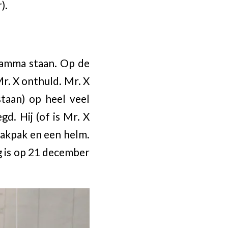
).
ramma staan. Op de
r. X onthuld. Mr. X
staan) op heel veel
d. Hij (of is Mr. X
haakpak en een helm.
ing is op 21 december