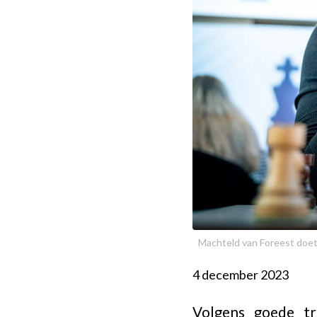
Machteld van Foreest doet 
4 december 2023
Volgens goede tr