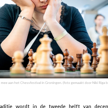
mee aan het Chessfestival in Groningen. (foto gemaakt door Niki Riga 
aditie wordt in de tweede helft van decemb