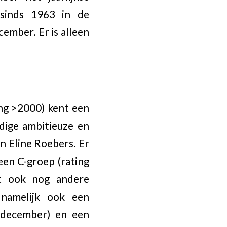
 sinds 1963 in de
ember. Er is alleen
ng >2000) kent een
ige ambitieuze en
n Eline Roebers. Er
een C-groep (rating
ft ook nog andere
 namelijk ook een
 december) en een