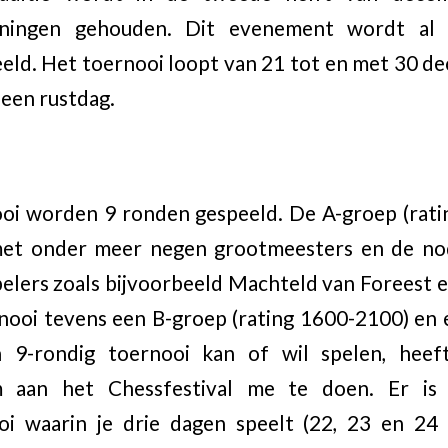
oningen gehouden. Dit evenement wordt al
eld. Het toernooi loopt van 21 tot en met 30 dec
 een rustdag.
ooi worden 9 ronden gespeeld. De A-groep (rati
met onder meer negen grootmeesters en de nod
pelers zoals bijvoorbeeld Machteld van Foreest e
rnooi tevens een B-groep (rating 1600-2100) en 
 9-rondig toernooi kan of wil spelen, hee
 aan het Chessfestival me te doen. Er is
oi waarin je drie dagen speelt (22, 23 en 24