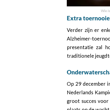
Wie i
Extra toernooi
Verder zijn er en
Alzheimer-toernoo
presentatie zal 
traditionele jeugdt
Onderwatersch
Op 29 december in
Nederlands Kampio
groot succes voor 
plaats op de wacht