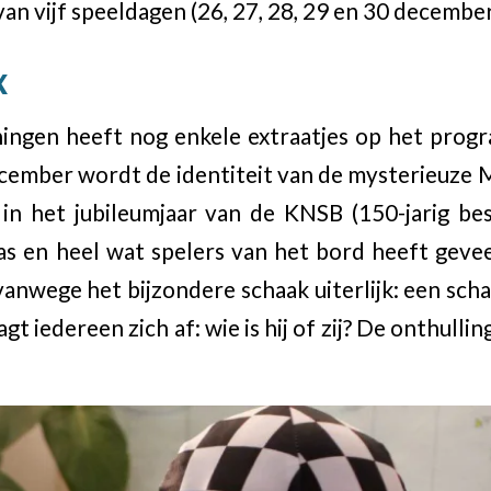
n vijf speeldagen (26, 27, 28, 29 en 30 december
X
ningen heeft nog enkele extraatjes op het prog
ember wordt de identiteit van de mysterieuze M
 in het jubileumjaar van de KNSB (150-jarig be
as en heel wat spelers van het bord heeft geveeg
 vanwege het bijzondere schaak uiterlijk: een sc
agt iedereen zich af: wie is hij of zij? De onthull