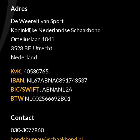
Adres
De Weerelt van Sport
Koninklijke Nederlandse Schaakbond
Orteliuslaan 1041
3528 BE Utrecht
Nederland
KvK
: 40530765
IBAN
: NL67ABNA0891743537
BIC/SWIFT
: ABNANL2A
BTW
NL002566692B01
Contact
030-3077860
bondsbureau@schaakbond.nl