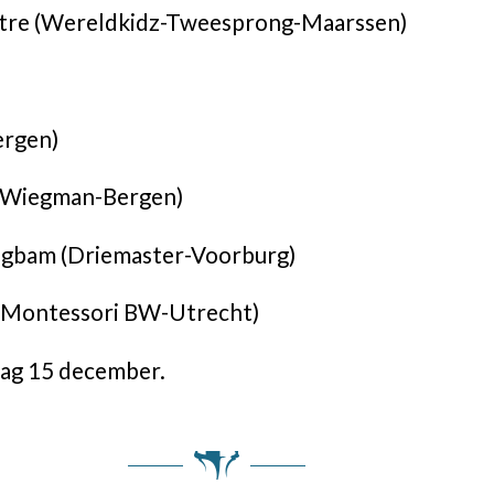
itre (Wereldkidz-Tweesprong-Maarssen)
ergen)
u Wiegman-Bergen)
gbam (Driemaster-Voorburg)
i (Montessori BW-Utrecht)
dag 15 december.