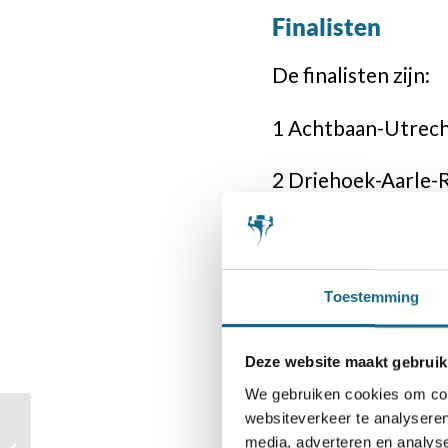
Finalisten
De finalisten zijn:
1 Achtbaan-Utrec
2 Driehoek-Aarle-R
3 Joseph-Bloemen
4 Kloostertuin-As
Toestemming
5 Minstreel-IJssels
Deze website maakt gebruik
6 Morgenster-Slee
We gebruiken cookies om cont
websiteverkeer te analyseren
Dag 4 van de
Schaakmatties
7 Pas-Doetinchem
media, adverteren en analys