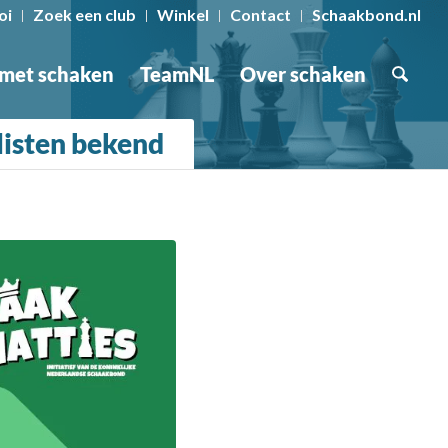
oi
Zoek een club
Winkel
Contact
Schaakbond.nl
 met schaken
TeamNL
Over schaken
listen bekend