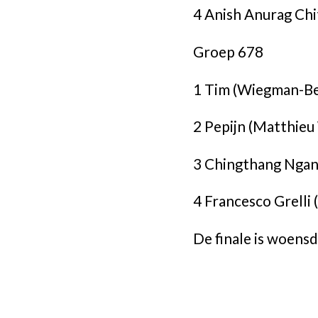
4 Anish Anurag Ch
Groep 678
1 Tim (Wiegman-B
2 Pepijn (Matthie
3 Chingthang Ngan
4 Francesco Grell
De finale is woens