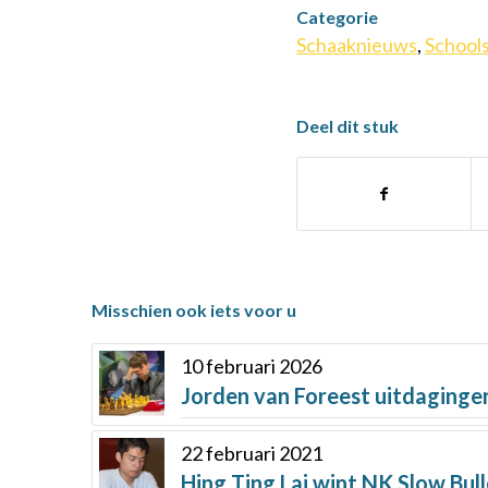
Categorie
Schaaknieuws
,
School
Deel dit stuk
Misschien ook iets voor u
10 februari 2026
Jorden van Foreest uitdaginge
22 februari 2021
Hing Ting Lai wint NK Slow Bul