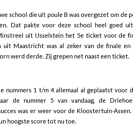
uwe school die uit poule B was overgezet om de po
en. Dat pakte voor deze school heel goed ui
nstreel uit IJsselstein het 5e ticket voor de fin
n uit Maastricht was al zeker van de finale e
orn werd derde. Zij grepen net naast een ticket.
e nummers 1 t/m 4 allemaal al geplaatst voor de
naar de nummer 5 van vandaag, de Driehoek 
succes was er weer voor de Kloostertuin-Assen.
n hoogste score tot nu toe.