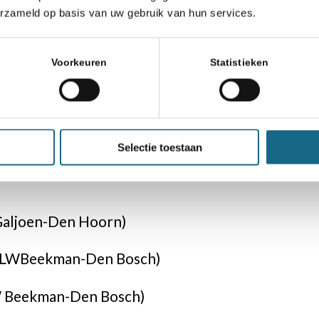
erzameld op basis van uw gebruik van hun services.
t
Voorkeuren
Statistieken
ht
thoven
e volgende individuele spelers zich geplaatst:
Selectie toestaan
Galjoen-Den Hoorn)
 (LWBeekman-Den Bosch)
W Beekman-Den Bosch)