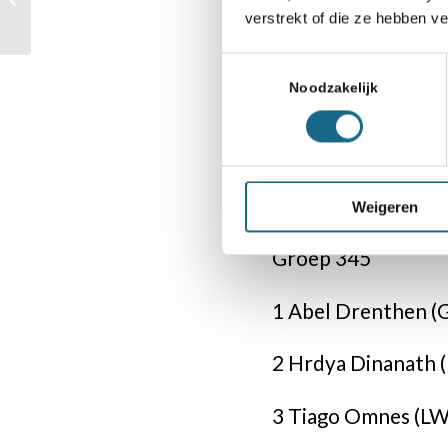
Schoolschaak
verstrekt of die ze hebben v
Christmas Cup
8 Pijlstaart-Utrech
Toestemmingsselectie
Noodzakelijk
9 Scharn-Maastric
10 Werkplaats-Bil
Daarnaast hebben d
Weigeren
Groep 345
1 Abel Drenthen (
2 Hrdya Dinanath
3 Tiago Omnes (L