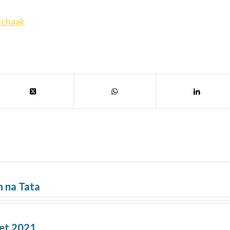
schaak
n na Tata
let 2021