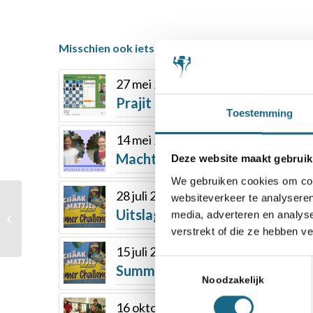
Misschien ook iets voor u
27 mei 2020
Prajit Sai Kumar winnaar NK D 
Toestemming
14 mei 2018
Machteld en Stella winnaressen
Deze website maakt gebruik
We gebruiken cookies om cont
28 juli 2020
websiteverkeer te analyseren
Nederlandse teams
Uitslag Summer Challenge #3
media, adverteren en analys
winnen opnieuw
verstrekt of die ze hebben v
15 juli 2020
Toestemmingsselectie
Summer Challenge #1: de uitsl
Noodzakelijk
16 oktober 2017