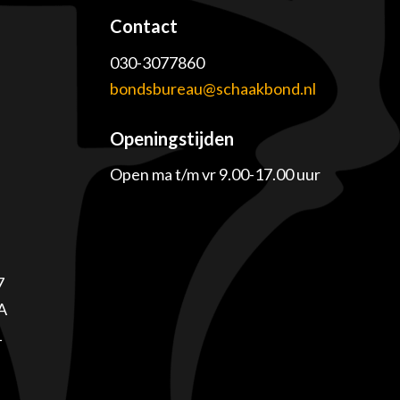
Contact
030-3077860
e
bondsbureau@schaakbond.nl
Openingstijden
Open ma t/m vr 9.00-17.00 uur
7
A
1