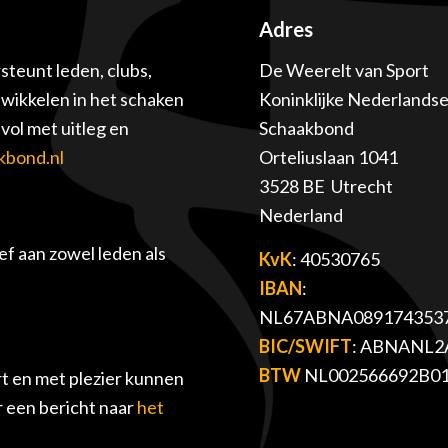
Adres
teunt leden, clubs,
De Weerelt van Sport
twikkelen in het schaken
Koninklijke Nederlands
ol met uitleg en
Schaakbond
kbond.nl
Orteliuslaan 1041
3528 BE Utrecht
Nederland
f aan zowel leden als
KvK
: 40530765
IBAN
:
NL67ABNA089174353
BIC/SWIFT
: ABNANL2
BTW
NL002566692B0
t en met plezier kunnen
r een bericht naar
het