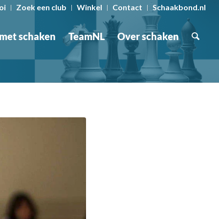
oi
Zoek een club
Winkel
Contact
Schaakbond.nl
 met schaken
TeamNL
Over schaken