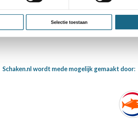
017 en de actie #chessconnectsus
Selectie toestaan
Schaken.nl wordt mede mogelijk gemaakt door: