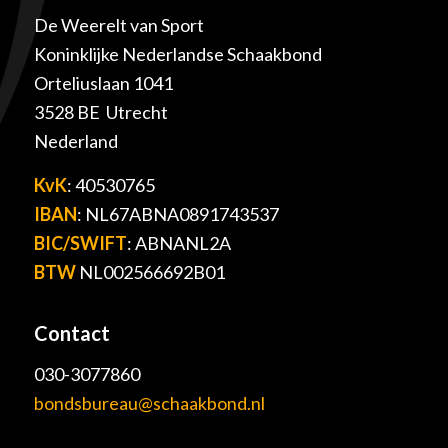
De Weerelt van Sport
Koninklijke Nederlandse Schaakbond
Orteliuslaan 1041
3528 BE Utrecht
Nederland
KvK
: 40530765
IBAN
: NL67ABNA0891743537
BIC/SWIFT
: ABNANL2A
BTW
NL002566692B01
Contact
030-3077860
bondsbureau@schaakbond.nl