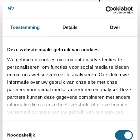
Carissa Yip
2459
2003
USA
Lu Miaoyi
2440
2010
CHN
Toestemming
Details
Over
Panesar
2419
2003
IND
Vedant
Deze website maakt gebruik van cookies
We gebruiken cookies om content en advertenties te
Eline Roebers
2392
2006
NED
personaliseren, om functies voor social media te bieden
en om ons websiteverkeer te analyseren. Ook delen we
informatie over uw gebruik van onze site met onze
Gemiddelde rating: 2544 Meer
partners voor social media, adverteren en analyse. Deze
partners kunnen deze gegevens combineren met andere
informatie: Bekijk het volledige
informatie die u aan ze heeft verstrekt of die ze hebben
programma en het deelnemersveld van
verzameld op basis van uw gebruik van hun services.
de Masters op
Toestemmingsselectie
http://www.tatasteelchess.com
Noodzakelijk