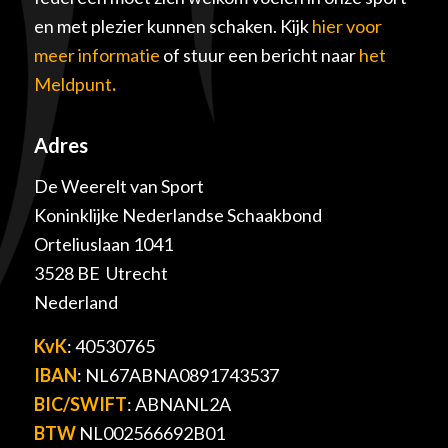
en met plezier kunnen schaken. Kijk
hier voor
meer informatie
of stuur een bericht naar
het
Meldpunt
.
Adres
De Weerelt van Sport
Koninklijke Nederlandse Schaakbond
Orteliuslaan 1041
3528 BE Utrecht
Nederland
KvK
: 40530765
IBAN
: NL67ABNA0891743537
BIC/SWIFT
: ABNANL2A
BTW
NL002566692B01