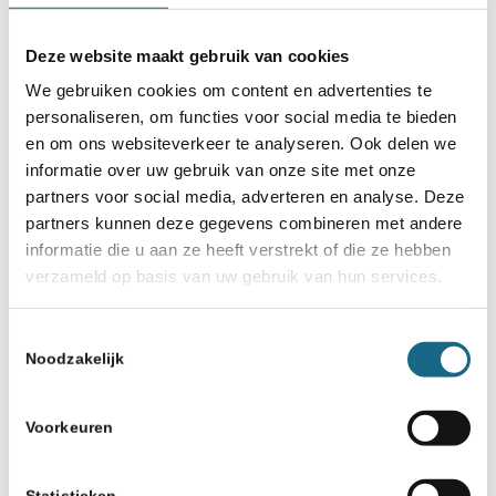
lagere klassen die het vermelden waard
Deze website maakt gebruik van cookies
zijn. In 1A is Tom Bus met 4,5 uit 6 prima
We gebruiken cookies om content en advertenties te
in vorm bij ASV, dat na een 4,5-5,5 zege bij
personaliseren, om functies voor social media te bieden
en om ons websiteverkeer te analyseren. Ook delen we
Philidor Leeuwarden zelfs op de derde
informatie over uw gebruik van onze site met onze
plaats staat. De zege van Bus kwam
partners voor social media, adverteren en analyse. Deze
onverwachts en snel, zoals hij zelf
partners kunnen deze gegevens combineren met andere
informatie die u aan ze heeft verstrekt of die ze hebben
hieronder uitlegt.
verzameld op basis van uw gebruik van hun services.
Partij Lont – Bus
Toestemmingsselectie
Noodzakelijk
Voorkeuren
Statistieken