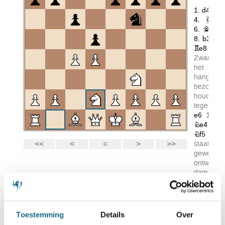
Prima in vorm
Toestemming
Details
Over
Er waren nog twee inzendingen uit de