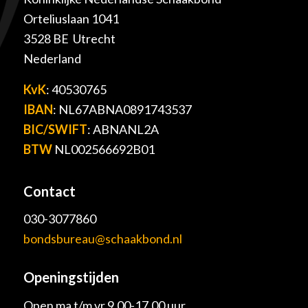
Orteliuslaan 1041
3528 BE Utrecht
Nederland
KvK
: 40530765
IBAN
: NL67ABNA0891743537
BIC/SWIFT
: ABNANL2A
BTW
NL002566692B01
Contact
030-3077860
bondsbureau@schaakbond.nl
Openingstijden
Open ma t/m vr 9.00-17.00 uur