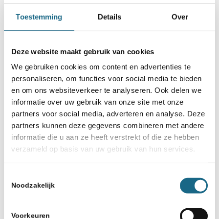
Categorie
Toestemming
Details
Over
Schaaknieuws
,
TeamNL
Deze website maakt gebruik van cookies
Deel dit stuk
We gebruiken cookies om content en advertenties te
personaliseren, om functies voor social media te bieden
en om ons websiteverkeer te analyseren. Ook delen we
informatie over uw gebruik van onze site met onze
partners voor social media, adverteren en analyse. Deze
partners kunnen deze gegevens combineren met andere
informatie die u aan ze heeft verstrekt of die ze hebben
verzameld op basis van uw gebruik van hun services.
Toestemmingsselectie
Schaken.nl wordt mede mogelijk gemaakt
Noodzakelijk
door:
Voorkeuren