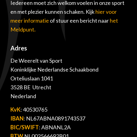
Iedereen moet zich welkom voelen in onze sport
en met plezier kunnen schaken. Kijk
hier voor
meer informatie
of stuur een bericht naar
het
Meldpunt
.
Adres
De Weerelt van Sport
Koninklijke Nederlandse Schaakbond
Orteliuslaan 1041
3528 BE Utrecht
Nederland
KvK
: 40530765
IBAN
: NL67ABNA0891743537
BIC/SWIFT
: ABNANL2A
BTW
NL002566692B01