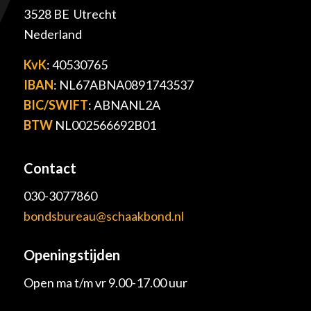
3528 BE Utrecht
Nederland
KvK
: 40530765
IBAN
: NL67ABNA0891743537
BIC/SWIFT
: ABNANL2A
BTW
NL002566692B01
Contact
030-3077860
bondsbureau@schaakbond.nl
Openingstijden
Open ma t/m vr 9.00-17.00 uur