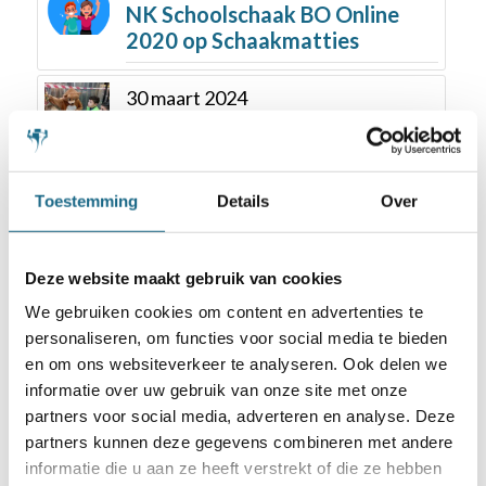
NK Schoolschaak BO Online
2020 op Schaakmatties
30 maart 2024
Erasmiaans Schaakfestijn:
feestdag voor 350 kinderen
Toestemming
Details
Over
8 augustus 2019
EU Kampioenschap in Mureck –
Manasvita Basa beste meisje
Deze website maakt gebruik van cookies
t/m 12 jaar
We gebruiken cookies om content en advertenties te
personaliseren, om functies voor social media te bieden
13 mei 2021
en om ons websiteverkeer te analyseren. Ook delen we
Na dag 1 van het NK D Online
informatie over uw gebruik van onze site met onze
alleen Janice nog op 100%
partners voor social media, adverteren en analyse. Deze
partners kunnen deze gegevens combineren met andere
2 februari 2021
informatie die u aan ze heeft verstrekt of die ze hebben