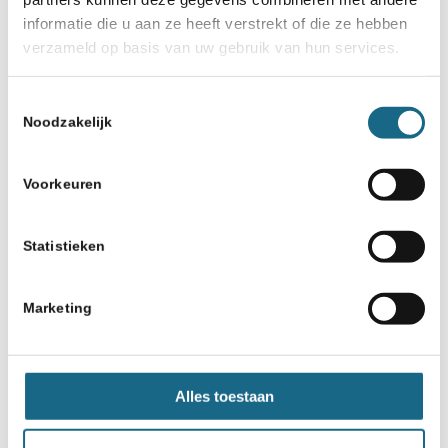
informatie die u aan ze heeft verstrekt of die ze hebben
verzameld op basis van uw gebruik van hun services.
Deel dit stuk
Toestemmingsselectie
Noodzakelijk
Voorkeuren
Statistieken
Schaken.nl wordt mede mogelijk gemaakt
Marketing
door:
Alles toestaan