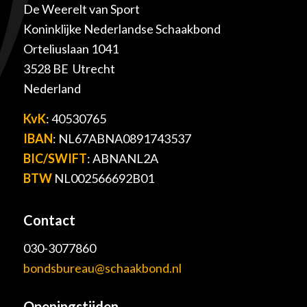
De Weerelt van Sport
Koninklijke Nederlandse Schaakbond
Orteliuslaan 1041
3528 BE Utrecht
Nederland
KvK
: 40530765
IBAN
: NL67ABNA0891743537
BIC/SWIFT
: ABNANL2A
BTW
NL002566692B01
Contact
030-3077860
bondsbureau@schaakbond.nl
Openingstijden