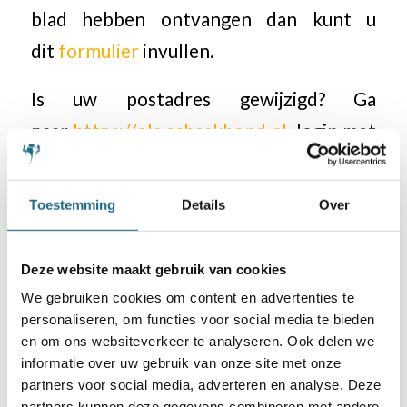
blad hebben ontvangen dan kunt u
dit
formulier
invullen.
Is uw postadres gewijzigd? Ga
naar
https://ola.schaakbond.nl
, login met
uw relatienummer, als u nog nooit
ingelogd bent geweest, kies dan voor
Toestemming
Details
Over
wachtwoord vergeten. Zo zorgt u ervoor
dat u komende nummers kunt lezen.
Deze website maakt gebruik van cookies
We gebruiken cookies om content en advertenties te
personaliseren, om functies voor social media te bieden
en om ons websiteverkeer te analyseren. Ook delen we
informatie over uw gebruik van onze site met onze
Categorie
partners voor social media, adverteren en analyse. Deze
Berichten
,
Blad Schaken.nl
partners kunnen deze gegevens combineren met andere