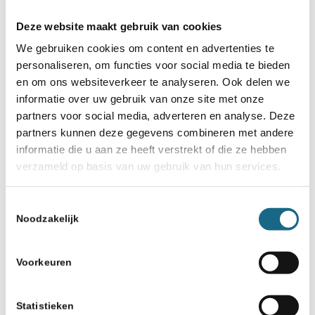
Knetterendste zetten komen
van Henk van Putten
Deze website maakt gebruik van cookies
We gebruiken cookies om content en advertenties te
personaliseren, om functies voor social media te bieden
en om ons websiteverkeer te analyseren. Ook delen we
informatie over uw gebruik van onze site met onze
partners voor social media, adverteren en analyse. Deze
partners kunnen deze gegevens combineren met andere
informatie die u aan ze heeft verstrekt of die ze hebben
verzameld op basis van uw gebruik van hun services.
Schaken.nl wordt mede mogelijk gemaakt
door:
Toestemmingsselectie
Noodzakelijk
Voorkeuren
Statistieken