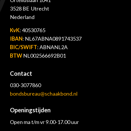
Orteliuslaan 1041
3528 BE Utrecht
Nederland
KvK
: 40530765
IBAN
: NL67ABNA0891743537
BIC/SWIFT
: ABNANL2A
BTW
NL002566692B01
Contact
030-3077860
bondsbureau@schaakbond.nl
Openingstijden
Open ma t/m vr 9.00-17.00 uur