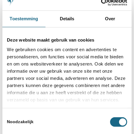
Toestemming
Details
Over
Misschien ook iets voor u
Deze website maakt gebruik van cookies
1 november 2017
Kwalificaties van NK VO
We gebruiken cookies om content en advertenties te
worden gespeeld via Chess.com
personaliseren, om functies voor social media te bieden
en om ons websiteverkeer te analyseren. Ook delen we
informatie over uw gebruik van onze site met onze
21 juli 2020
partners voor social media, adverteren en analyse. Deze
Herinneringsmedailles en
partners kunnen deze gegevens combineren met andere
Summer Challenge #2: de
informatie die u aan ze heeft verstrekt of die ze hebben
uitslag!
verzameld op basis van uw gebruik van hun services.
11 december 2017
Toestemmingsselectie
Alle finalisten NK VO 2018
Noodzakelijk
bekend