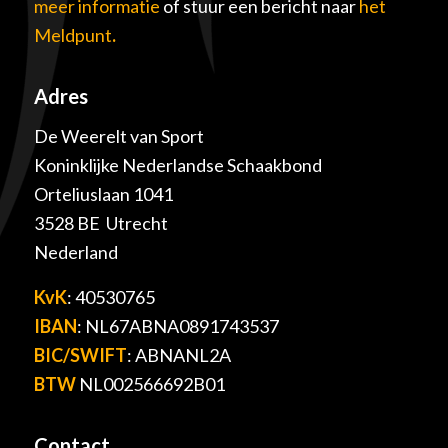
meer informatie
of stuur een bericht naar
het
Meldpunt
.
Adres
De Weerelt van Sport
Koninklijke Nederlandse Schaakbond
Orteliuslaan 1041
3528 BE Utrecht
Nederland
KvK
: 40530765
IBAN
: NL67ABNA0891743537
BIC/SWIFT
: ABNANL2A
BTW
NL002566692B01
Contact