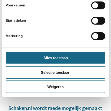
Voorkeuren
17 oktober 2017
Open NK Rapid jeugd
individueel Eindhoven
Statistieken
geannuleerd
Marketing
9 november 2022
Topdrukte bij eerste
kwalificatie NK VO (4
november)
Alles toestaan
Selectie toestaan
Weigeren
Schaken.nl wordt mede mogelijk gemaakt