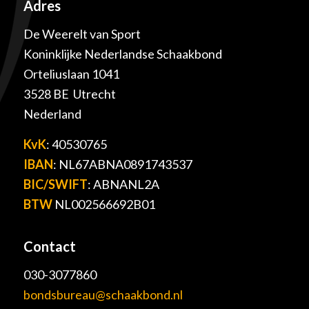
Adres
De Weerelt van Sport
Koninklijke Nederlandse Schaakbond
Orteliuslaan 1041
3528 BE Utrecht
Nederland
KvK
: 40530765
IBAN
: NL67ABNA0891743537
BIC/SWIFT
: ABNANL2A
BTW
NL002566692B01
Contact
030-3077860
bondsbureau@schaakbond.nl