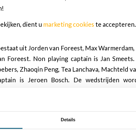
n!
ekijken, dient u
marketing cookies
te accepteren.
staat uit Jorden van Foreest, Max Warmerdam, 
van Foreest. Non playing captain is Jan Smeet
Roebers, Zhaoqin Peng, Tea Lanchava, Machteld v
aptain is Jeroen Bosch. De wedstrijden wo
us steeds iemand reserve.
haaksite
Details
n van de website Schaaksite volgen het toernoo
g verslagen waarbij ook wordt ingegaan op partij