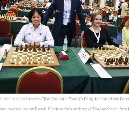
. Van links naar rechts Eline Roebers, Zhaoqin Peng, Machteld van Fore
taat captain Jeroen Bosch. Op deze foto ontbreekt Tea Lanchava. (foto M