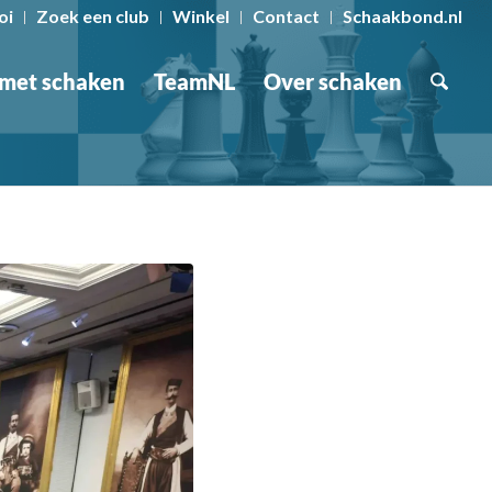
oi
Zoek een club
Winkel
Contact
Schaakbond.nl
 met schaken
TeamNL
Over schaken