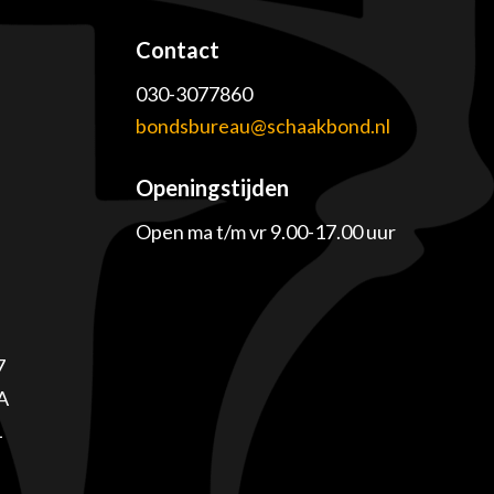
Contact
030-3077860
e
bondsbureau@schaakbond.nl
Openingstijden
Open ma t/m vr 9.00-17.00 uur
7
A
1