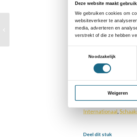
Deze website maakt gebruik
We gebruiken cookies om cont
Zie:
https://www.sc
websiteverkeer te analyseren
Donderdag kun je
media, adverteren en analys
meedoen aan TeamNL
Zie verder:
verstrekt of die ze hebben v
Party
Toernooisite
Toestemmingsselectie
Noodzakelijk
Uitslagen
Weigeren
Categorie
Internationaal
,
Schaak
Deel dit stuk