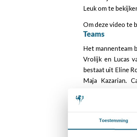
Leuk om te bekijke
Om deze video te b
Teams
Het mannenteam be
Vrolijk en Lucas 
bestaat uit Eline 
Maja Kazarian. C
viertallen; er is d
Verslagen op Sc
Toestemming
Onze schaakvriende
plaatsen regelmati