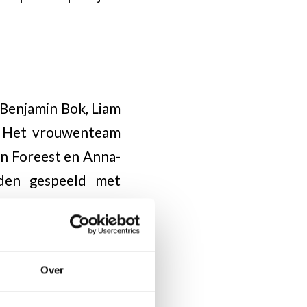
Benjamin Bok, Liam
s. Het vrouwenteam
an Foreest en Anna-
rden gespeeld met
Over
i ook op de voet en
en.