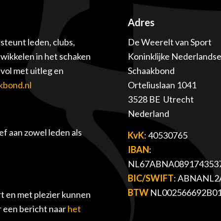
Adres
teunt leden, clubs,
De Weerelt van Sport
twikkelen in het schaken
Koninklijke Nederlands
ol met uitleg en
Schaakbond
kbond.nl
Orteliuslaan 1041
3528 BE Utrecht
Nederland
f aan zowel leden als
KvK
: 40530765
IBAN
:
NL67ABNA089174353
BIC/SWIFT
: ABNANL2
BTW
NL002566692B0
t en met plezier kunnen
r een bericht naar
het