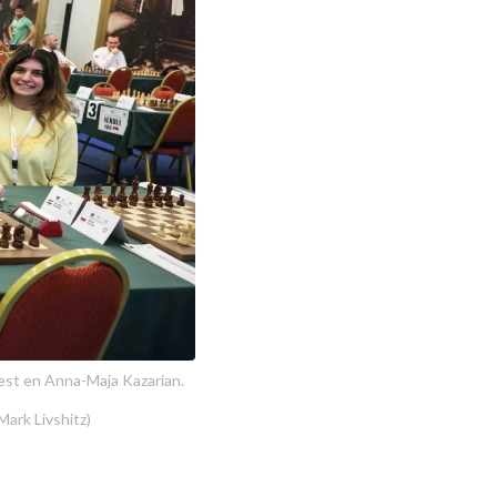
est en Anna-Maja Kazarian.
ark Livshitz)