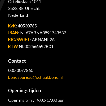
Orteliuslaan 1041
3528 BE Utrecht
Nederland
KvK
: 40530765
IBAN
: NL67ABNA0891743537
BIC/SWIFT
: ABNANL2A
BTW
NL002566692B01
Contact
030-3077860
bondsbureau@schaakbond.nl
Openingstijden
Open ma t/m vr 9.00-17.00 uur