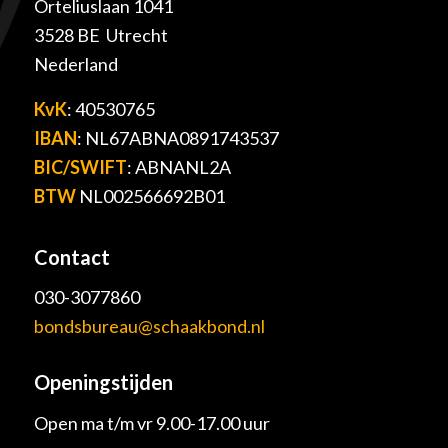
Orteliuslaan 1041
3528 BE Utrecht
Nederland
KvK
: 40530765
IBAN
: NL67ABNA0891743537
BIC/SWIFT
: ABNANL2A
BTW
NL002566692B01
Contact
030-3077860
bondsbureau@schaakbond.nl
Openingstijden
Open ma t/m vr 9.00-17.00 uur