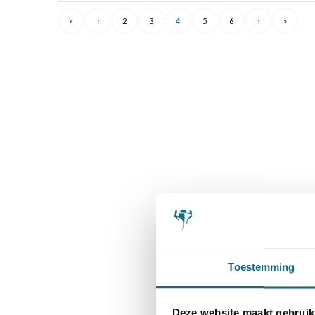
«
‹
2
3
4
5
6
›
»
Toestemming
Deze website maakt gebruik