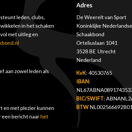
Adres
teunt leden, clubs,
De Weerelt van Sport
twikkelen in het schaken
Koninklijke Nederlands
ol met uitleg en
Schaakbond
kbond.nl
Orteliuslaan 1041
3528 BE Utrecht
Nederland
f aan zowel leden als
KvK
: 40530765
IBAN
:
NL67ABNA089174353
BIC/SWIFT
: ABNANL2
BTW
NL002566692B0
t en met plezier kunnen
r een bericht naar
het