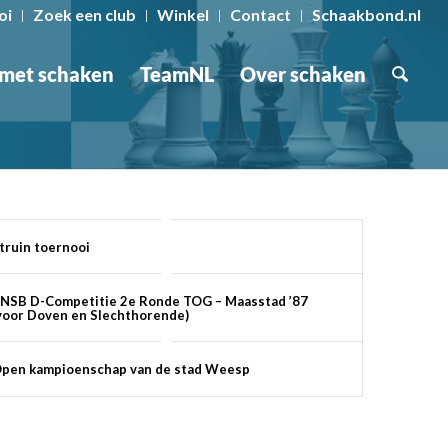
oi
Zoek een club
Winkel
Contact
Schaakbond.nl
 met schaken
TeamNL
Over schaken
truin toernooi
NSB D-Competitie 2e Ronde TOG – Maasstad ’87
voor Doven en Slechthorende)
pen kampioenschap van de stad Weesp