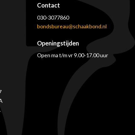
Contact
030-3077860
e
bondsbureau@schaakbond.nl
Openingstijden
Open ma t/m vr 9.00-17.00 uur
7
A
1