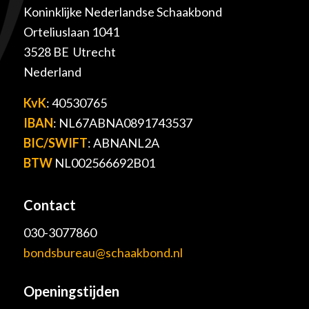
Koninklijke Nederlandse Schaakbond
Orteliuslaan 1041
3528 BE Utrecht
Nederland
KvK
: 40530765
IBAN
: NL67ABNA0891743537
BIC/SWIFT
: ABNANL2A
BTW
NL002566692B01
Contact
030-3077860
bondsbureau@schaakbond.nl
Openingstijden