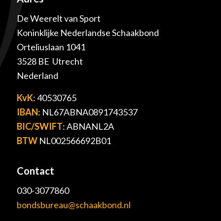
De Weerelt van Sport
Koninklijke Nederlandse Schaakbond
Orteliuslaan 1041
3528 BE Utrecht
Nederland
KvK
: 40530765
IBAN
: NL67ABNA0891743537
BIC/SWIFT
: ABNANL2A
BTW
NL002566692B01
Contact
030-3077860
bondsbureau@schaakbond.nl