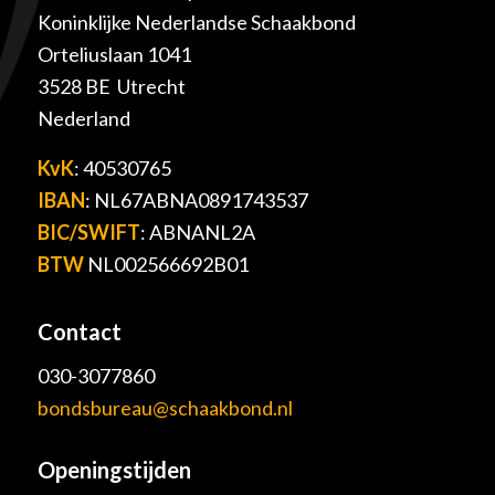
Koninklijke Nederlandse Schaakbond
Orteliuslaan 1041
3528 BE Utrecht
Nederland
KvK
: 40530765
IBAN
: NL67ABNA0891743537
BIC/SWIFT
: ABNANL2A
BTW
NL002566692B01
Contact
030-3077860
bondsbureau@schaakbond.nl
Openingstijden