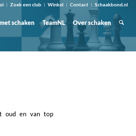
oi
Zoek een club
Winkel
Contact
Schaakbond.nl
 met schaken
TeamNL
Over schaken
ot oud en van top