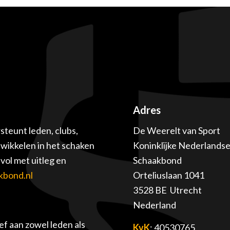
Adres
teunt leden, clubs,
De Weerelt van Sport
twikkelen in het schaken
Koninklijke Nederlands
ol met uitleg en
Schaakbond
kbond.nl
Orteliuslaan 1041
3528 BE Utrecht
Nederland
f aan zowel leden als
KvK
: 40530765