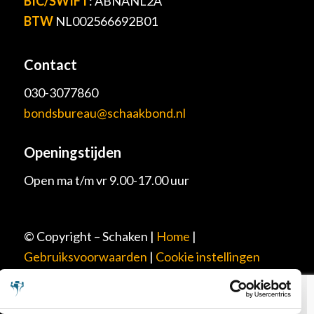
BIC/SWIFT
: ABNANL2A
BTW
NL002566692B01
Contact
030-3077860
bondsbureau@schaakbond.nl
Openingstijden
Open ma t/m vr 9.00-17.00 uur
© Copyright – Schaken |
Home
|
Gebruiksvoorwaarden
|
Cookie instellingen