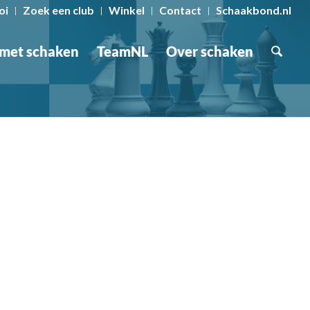
oi
Zoek een club
Winkel
Contact
Schaakbond.nl
 met schaken
TeamNL
Over schaken