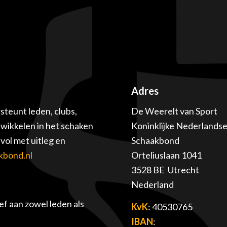
Adres
teunt leden, clubs,
De Weerelt van Sport
twikkelen in het schaken
Koninklijke Nederlands
ol met uitleg en
Schaakbond
kbond.nl
Orteliuslaan 1041
3528 BE Utrecht
Nederland
f aan zowel leden als
KvK
: 40530765
IBAN
: