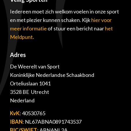
Iedereen moet zich welkom voelen in onze sport
en met plezier kunnen schaken. Kijk
hier voor
meer informatie
of stuur een bericht naar
het
Meldpunt
.
Adres
De Weerelt van Sport
Koninklijke Nederlandse Schaakbond
Orteliuslaan 1041
3528 BE Utrecht
Nederland
KvK
: 40530765
IBAN
: NL67ABNA0891743537
BIC/SWIFT
: ABNANL2A